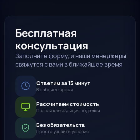
Поможем продать авто
Аккредитив
Запчасти
КОМПАНИЯ
Процесс работы
О нас
Контакты
Новости
Наши представители
Как стать партнером
Агентский договор
КОНТАКТЫ
Пн-Пт: 10:00 — 19:00
+7 (914) 730-69-79
sales@msa-auto.pro
Политика в отношении обработки персональных данных