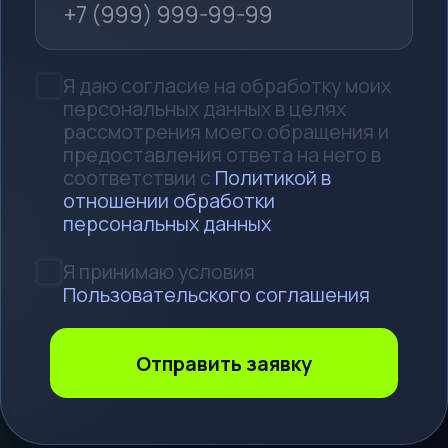
От заявки
до установки
4 простых шага, и нужная деталь
уже готова к установке
Оставьте заявку с данными
1
авто
Найдем запчасть по марке,
поколению и VIN
Поиск на аукционах
2
Изучим все предложения
и выделим лучшие
Транспортировка в РФ
3
Оформим все документы
и отправим в ваш город
Получите деталь