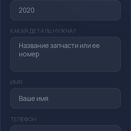
Любые детали
для вашего авто
Под заказ из Японии, Кореи и Китая —
от «расходников» до редких деталей
Двигатель и трансмиссия
Кузовные детали
Поршни, клапаны, ремни ГРМ,
Бамперы, крылья, капоты,
масляные фильтры, сальники
пороги, зеркала