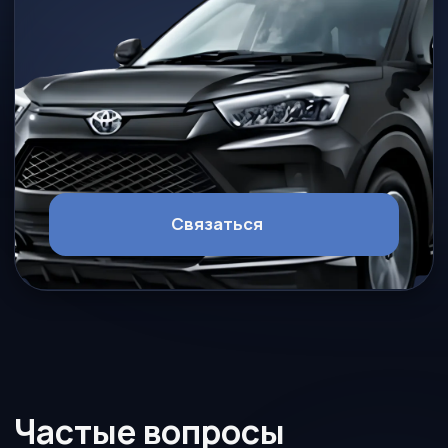
Макс
Обратный звонок
Я даю согласие на обработку
моих персональных данных в
целях рассмотрения моего
обращения и предоставления
ответа на него в соответствии с
Политикой в отношении
обработки персональных данных
Я принимаю условия
Пользовательского соглашения
Отправить заявку