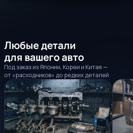
4
Примите доставку, проверьте
и установите
Решили обновить
авто? Поможем
MSA Auto доставляет не только
запчасти, но и автомобили из Японии,
Кореи и Китая. Подберем, растаможим
и привезем в ваш город.