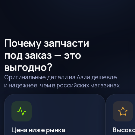
Цена ниже рынка
Высокое качество
Закупаем напрямую
Только заводские детали,
на аукционах: без наценок
никакого контрафакта
магазинов
и сомнительных аналогов
Закажите нужную
деталь сейчас
Укажите параметры — менеджер пришлет
точный расчет с учетом таможни
и доставки
МАРКА АВТО