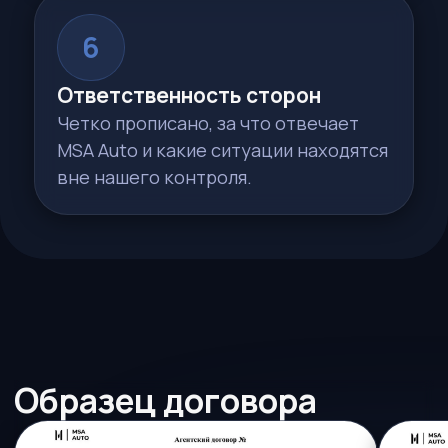
Как договор работает
на каждом этапе?
Разбираем, что конкретно дает
агентский договор в ключевые
моменты сделки
Старт
1
Фиксирует характеристики авто
и итоговую цену до любых
оплат
Оплата
2
Четко объясняет, как, за что
и сколько вы платите — без
неожиданных доплат
Ожидание
3
Устанавливает сроки доставки
авто и нашу ответственность
за их соблюдение
Получение
4
Сверьте авто
с характеристиками
из договора — пробег,