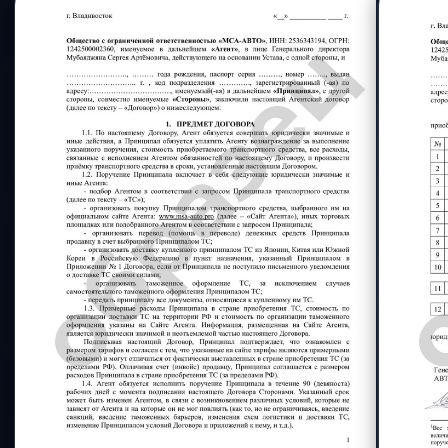
состояние, комплектация
Сделка
еще безопаснее
с аккредитивом
Банк перечисляет нам деньги только
после выполнения обязательств
по договору. Вы платите за результат,
а не авансом.
Узнать подробнее