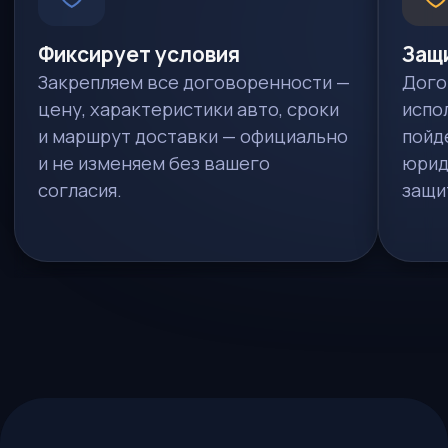
юридических терминов, просто
и понятно
1
Предмет договора
Мы обязуемся найти, купить
и доставить автомобиль в ваш город
в целости и сохранности.
2
Характеристики авто
Марка, модель, год, двигатель,
привод, КПП, цвет, пробег — все
прописывается в приложении
к договору.
3