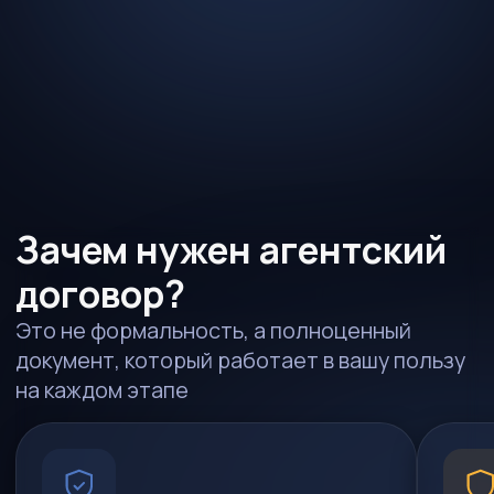
Фиксирует условия
Защищает от срыва с
Закрепляем все договоренности —
Договор обязывает MSA 
цену, характеристики авто, сроки
исполнить поручение. Ес
и маршрут доставки — официально
пойдет не так, у вас есть
и не изменяем без вашего
юридическое основание 
согласия.
защиты интересов.
Что входит
в агентский договор?
Разбираем ключевые пункты — без