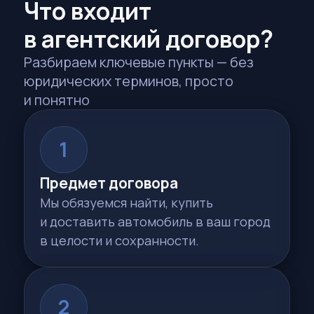
Цена под ключ
Итоговая сумма фиксируется сразу.
После подписания она не вырастет —
никаких «и еще чуть-чуть».
4
Сроки исполнения
У нас есть 90 рабочих дней, чтобы
выполнить поручение. Срок
отсчитывается с момента
подписания договора.
5
Протокол разногласий
Не согласны с каким-то пунктом? Его
можно изменить до подписания — все
официально и по согласию сторон.