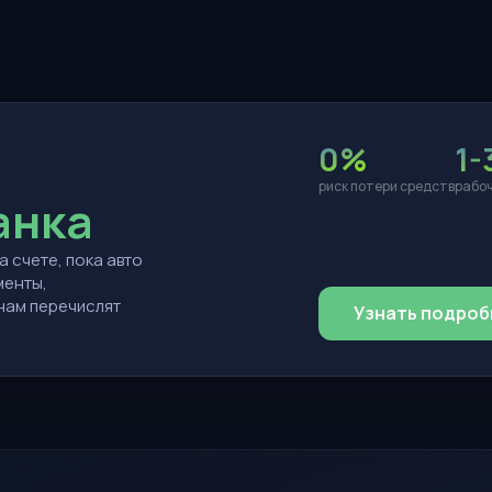
а
0%
1-
риск потери средств
рабоч
анка
 счете, пока авто
менты,
 нам перечислят
Узнать подроб