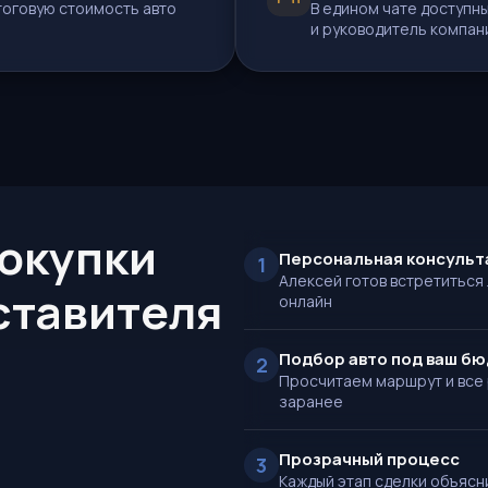
тоговую стоимость авто
В едином чате доступны
и руководитель компан
окупки
Персональная консульт
1
Алексей готов встретиться
ставителя
онлайн
Подбор авто под ваш б
2
Просчитаем маршрут и все 
заранее
Прозрачный процесс
3
Каждый этап сделки объясн