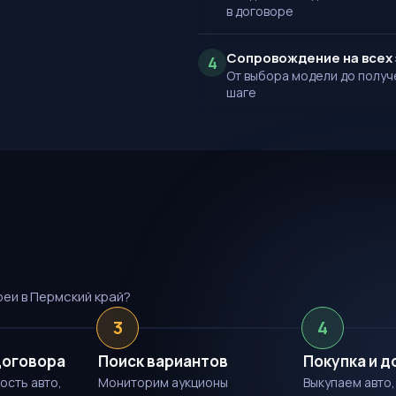
в договоре
Сопровождение на всех 
4
От выбора модели до получ
шаге
реи в Пермский край?
3
4
договора
Поиск вариантов
Покупка и д
ость авто,
Мониторим аукционы
Выкупаем авто,