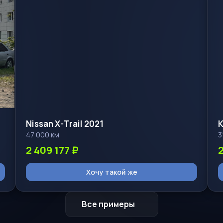
Nissan X-Trail 2021
K
47 000 км
3
2 409 177 ₽
Хочу такой же
Все примеры