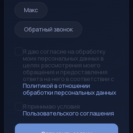
690014, Приморский край,
г. Владивосток, ул. Толстого, д. 32а,
офис 314
Любая информация, представленная на
данном сайте, носит исключительно
информационный характер и не
является публичной офертой,
определяемой статьей 437 ГК РФ
УСЛУГИ
Каталог
Авто под заказ
Поможем продать авто
Аккредитив
Запчасти
КОМПАНИЯ
Процесс работы
О нас
Контакты