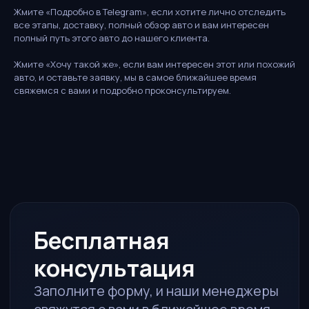
консультация
Жмите «Подробно в Telegram», если хотите лично отследить
все этапы, доставку, полный обзор авто и вам интересен
Заполните форму, и наши менеджеры
полный путь этого авто до нашего клиента.
свяжутся с вами в ближайшее время
Жмите «Хочу такой же», если вам интересен этот или похожий
Ответим за 15 минут
авто, и оставьте заявку, мы в самое ближайшее время
В рабочее время
свяжемся с вами и подробно проконсультируем.
Рассчитаем стоимость
Полная калькуляция под ключ
Без обязательств
Просто узнайте условия
ИМЯ
ТЕЛЕФОН
TELEGRAM / WHATSAPP*