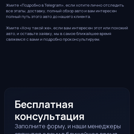
консультация
Жмите «Подробно в Telegram», если хотите лично отследить
все этапы, доставку, полный обзор авто и вам интересен
Заполните форму, и наши менеджеры
полный путь этого авто до нашего клиента.
свяжутся с вами в ближайшее время
Жмите «Хочу такой же», если вам интересен этот или похожий
Ответим за 15 минут
авто, и оставьте заявку, мы в самое ближайшее время
В рабочее время
свяжемся с вами и подробно проконсультируем.
Рассчитаем стоимость
Полная калькуляция под ключ
Без обязательств
Просто узнайте условия
ИМЯ
ТЕЛЕФОН
TELEGRAM / WHATSAPP*