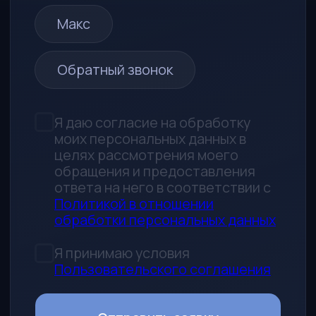
690014, Приморский край,
г. Владивосток, ул. Толстого, д. 32а,
офис 314
Любая информация, представленная на
данном сайте, носит исключительно
информационный характер и не
является публичной офертой,
определяемой статьей 437 ГК РФ
УСЛУГИ
Каталог
Авто под заказ
Поможем продать авто
Аккредитив
Запчасти
КОМПАНИЯ
Процесс работы
О нас
Контакты