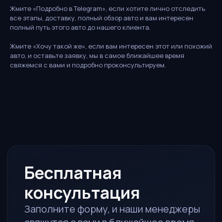
консультация
Жмите «Подробно в Telegram», если хотите лично отследить
все этапы, доставку, полный обзор авто и вам интересен
Заполните форму, и наши менеджеры
полный путь этого авто до нашего клиента.
свяжутся с вами в ближайшее время
Жмите «Хочу такой же», если вам интересен этот или похожий
Ответим за 15 минут
авто, и оставьте заявку, мы в самое ближайшее время
В рабочее время
свяжемся с вами и подробно проконсультируем.
Рассчитаем стоимость
Полная калькуляция под ключ
Без обязательств
Просто узнайте условия
ИМЯ
ТЕЛЕФОН
TELEGRAM / WHATSAPP*