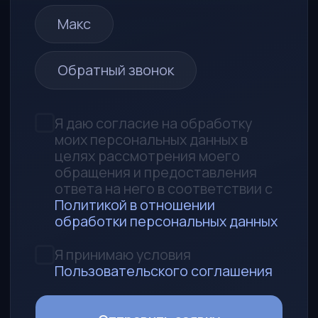
690014, Приморский край,
г. Владивосток, ул. Толстого, д. 32а,
офис 314
Любая информация, представленная на
данном сайте, носит исключительно
информационный характер и не
является публичной офертой,
определяемой статьей 437 ГК РФ
УСЛУГИ
Каталог
Авто под заказ
Поможем продать авто
Аккредитив
Запчасти
КОМПАНИЯ
Процесс работы
О нас
Контакты