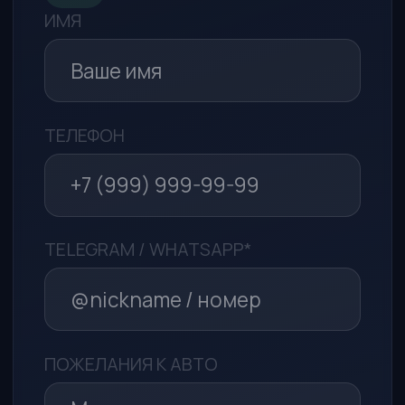
СПОСОБ СВЯЗИ
WhatsApp*
Telegram
Макс
Обратный звонок
Я даю согласие на обработку
моих персональных данных в
целях рассмотрения моего
обращения и предоставления
ответа на него в соответствии с
Политикой в отношении
обработки персональных данных
Я принимаю условия
Пользовательского соглашения
Отправить заявку