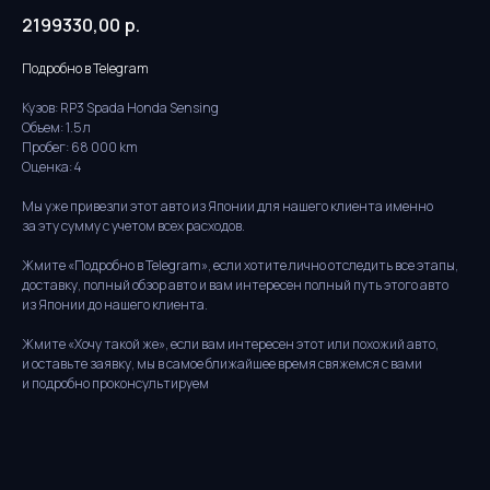
2199330,00
р.
Подробно в Telegram
Кузов: RP3 Spada Honda Sensing
Объем: 1.5 л
Пробег: 68 000 km
Оценка: 4
Мы уже привезли этот авто из Японии для нашего клиента именно
за эту сумму с учетом всех расходов.
Жмите «Подробно в Telegram», если хотите лично отследить все этапы,
доставку, полный обзор авто и вам интересен полный путь этого авто
Бесплатная
из Японии до нашего клиента.
консультация
Жмите «Хочу такой же», если вам интересен этот или похожий авто,
Заполните форму, и наши менеджеры
и оставьте заявку, мы в самое ближайшее время свяжемся с вами
свяжутся с вами в ближайшее время
и подробно проконсультируем
Ответим за 15 минут
В рабочее время
Рассчитаем стоимость