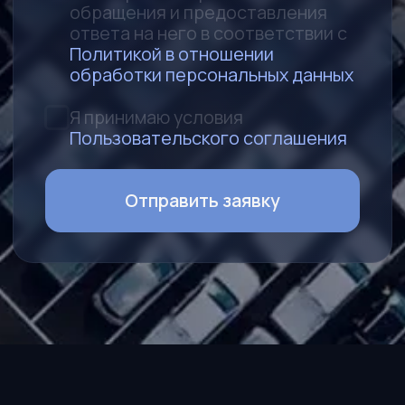
УСЛУГИ
Каталог
Авто под заказ
Поможем продать авто
Аккредитив
Запчасти
КОМПАНИЯ
Процесс работы
О нас
Контакты
Новости
Наши представители
Как стать партнером
Агентский договор
КОНТАКТЫ
Пн-Пт: 10:00 — 19:00