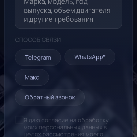
*Компания Meta (соцсети WhatsApp* и Instagram*)
признана экстремистской организацией и запрещена
в РФ
ООО «МСА-АВТО»
690014, Приморский край,
г. Владивосток, ул. Толстого, д. 32а,
офис 314
Любая информация, представленная на
данном сайте, носит исключительно
информационный характер и не
является публичной офертой,
определяемой статьей 437 ГК РФ