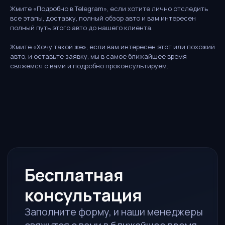
консультация
Жмите «Подробно в Telegram», если хотите лично отследить
все этапы, доставку, полный обзор авто и вам интересен
Заполните форму, и наши менеджеры
полный путь этого авто до нашего клиента.
свяжутся с вами в ближайшее время
Жмите «Хочу такой же», если вам интересен этот или похожий
Ответим за 15 минут
авто, и оставьте заявку, мы в самое ближайшее время
В рабочее время
свяжемся с вами и подробно проконсультируем.
Рассчитаем стоимость
Полная калькуляция под ключ
Без обязательств
Просто узнайте условия
ИМЯ
ТЕЛЕФОН
TELEGRAM / WHATSAPP*