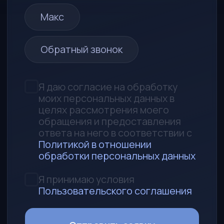
690014, Приморский край,
г. Владивосток, ул. Толстого, д. 32а,
офис 314
Любая информация, представленная на
данном сайте, носит исключительно
информационный характер и не
является публичной офертой,
определяемой статьей 437 ГК РФ
УСЛУГИ
Каталог
Авто под заказ
Поможем продать авто
Аккредитив
Запчасти
КОМПАНИЯ
Процесс работы
О нас
Контакты