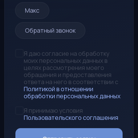
690014, Приморский край,
г. Владивосток, ул. Толстого, д. 32а,
офис 314
Любая информация, представленная на
данном сайте, носит исключительно
информационный характер и не
является публичной офертой,
определяемой статьей 437 ГК РФ
УСЛУГИ
Каталог
Авто под заказ
Поможем продать авто
Аккредитив
Запчасти
КОМПАНИЯ
Процесс работы
О нас
Контакты