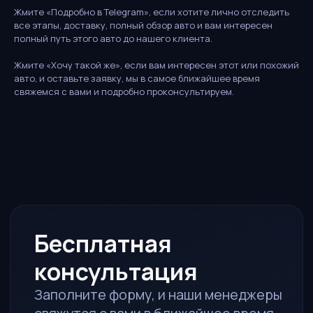
консультация
Жмите «Подробно в Telegram», если хотите лично отследить
все этапы, доставку, полный обзор авто и вам интересен
Заполните форму, и наши менеджеры
полный путь этого авто до нашего клиента.
свяжутся с вами в ближайшее время
Жмите «Хочу такой же», если вам интересен этот или похожий
Ответим за 15 минут
авто, и оставьте заявку, мы в самое ближайшее время
В рабочее время
свяжемся с вами и подробно проконсультируем.
Рассчитаем стоимость
Полная калькуляция под ключ
Без обязательств
Просто узнайте условия
ИМЯ
ТЕЛЕФОН
TELEGRAM / WHATSAPP*